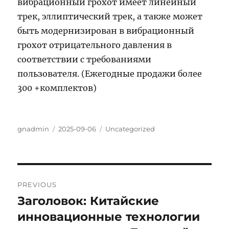
вибрационный грохот имеет линейный
трек, эллиптический трек, а также может
быть модернизирован в вибрационный
грохот отрицательного давления в
соответствии с требованиями
пользователя. (Ежегодные продажи более
300 +комплектов)
Author
Posted
Categories
gnadmin
2025-09-06
Uncategorized
on
Post
PREVIOUS
navigation
Заголовок: Китайские
Previous
post:
инновационные технологии