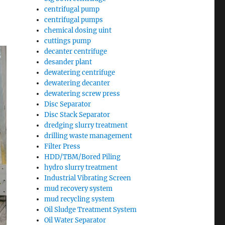
centrifugal pump
centrifugal pumps
chemical dosing uint
cuttings pump
decanter centrifuge
desander plant
dewatering centrifuge
dewatering decanter
dewatering screw press
Disc Separator
Disc Stack Separator
dredging slurry treatment
drilling waste management
Filter Press
HDD/TBM/Bored Piling
hydro slurry treatment
Industrial Vibrating Screen
mud recovery system
mud recycling system
Oil Sludge Treatment System
Oil Water Separator