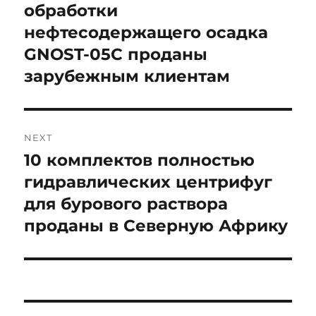
post:
обработки
нефтесодержащего осадка
GNOST-05C проданы
зарубежным клиентам
NEXT
10 комплектов полностью
Next
post:
гидравлических центрифуг
для бурового раствора
проданы в Северную Африку