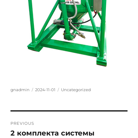
Author
Posted
Categories
gnadmin
2024-11-01
Uncategorized
on
Post
PREVIOUS
navigation
2 комплекта системы
Previous