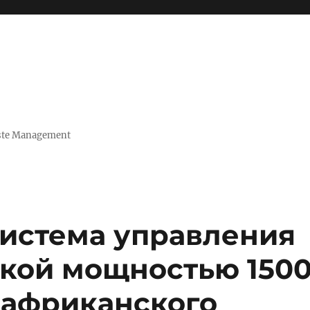
Waste Management
система управления
вкой мощностью 150
я африканского