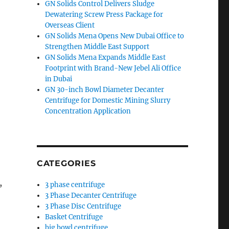
GN Solids Control Delivers Sludge
Dewatering Screw Press Package for
Overseas Client
GN Solids Mena Opens New Dubai Office to
Strengthen Middle East Support
GN Solids Mena Expands Middle East
Footprint with Brand-New Jebel Ali Office
in Dubai
GN 30-inch Bowl Diameter Decanter
Centrifuge for Domestic Mining Slurry
Concentration Application
CATEGORIES
,
3 phase centrifuge
3 Phase Decanter Centrifuge
3 Phase Disc Centrifuge
Basket Centrifuge
big bowl centrifuge