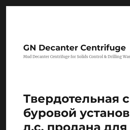
GN Decanter Centrifuge
Mud Decanter Centrifuge for Solids Control & Drilling 
Твердотельная 
буровой устано
л.с. продана дл