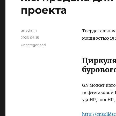
проекта
Author
gnadmin
Твердотельная
Posted
2026-06-15
мощностью 1500
on
Categories
Uncategorized
Циркуля
буровог
GN может изго
нефтегазовой Б
750HP, 1000HP,
http://gnsolidsc