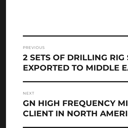
Post
PREVIOUS
navigation
2 SETS OF DRILLING RI
Previous
post:
EXPORTED TO MIDDLE 
NEXT
GN HIGH FREQUENCY MI
Next
post:
CLIENT IN NORTH AMER