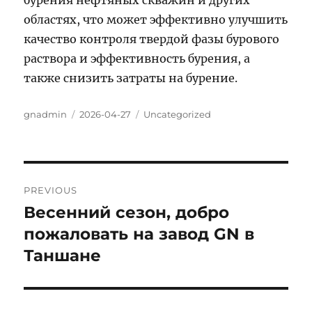
бурения нефтяных скважин и других
областях, что может эффективно улучшить
качество контроля твердой фазы бурового
раствора и эффективность бурения, а
также снизить затраты на бурение.
Author
Posted
Categories
gnadmin
2026-04-27
Uncategorized
on
Post
PREVIOUS
navigation
Весенний сезон, добро
Previous
post:
пожаловать на завод GN в
Таншане