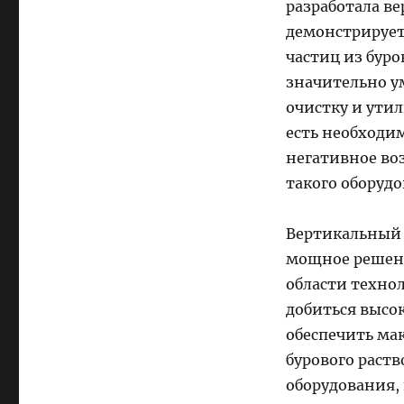
разработала в
демонстрирует
частиц из буро
значительно у
очистку и утил
есть необходи
негативное во
такого оборуд
Вертикальный 
мощное решени
области техно
добиться высо
обеспечить ма
бурового раств
оборудования,