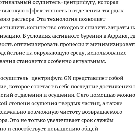
ертикальный осушитель-центрифугу, которая
 высокую эффективность в отделении твердых
вого раствора. Эта технология позволяет
меньшить количество отходов и снизить затраты н
изацию. В условиях активного бурения в Африке, г
мость оптимизировать процессы и минимизироват
здействие на окружающую среду, использование
ования становится особенно актуальным.
осушитель-центрифуга GN представляет собой
е, которое сочетает в себе последние достижения 
логий отделения и осушения. С его помощью можн
кой степени осушения твердых частиц, а также
ксимально возможную чистоту возвращаемого
ора. Это не только увеличивает срок службы
 но и способствует повышению общей