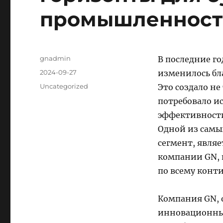
промышленност
Author
gnadmin
В последние г
Posted
2024-09-27
изменилось бл
on
Categories
Uncategorized
Это создало не
потребовало и
эффективности 
Одной из самы
сегмент, явля
компании GN, 
по всему конт
Компания GN, 
инновационных