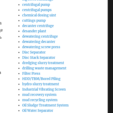
centrifugal pump
centrifugal pumps
chemical dosing uint
cuttings pump
а
decanter centrifuge
де
desander plant
dewatering centrifuge
ь
dewatering decanter
dewatering screw press
Disc Separator
Disc Stack Separator
dredging slurry treatment
drilling waste management
в
Filter Press
HDD/TBM/Bored Piling
о
hydro slurry treatment
Industrial Vibrating Screen
mud recovery system
mud recycling system
Oil Sludge Treatment System
Oil Water Separator