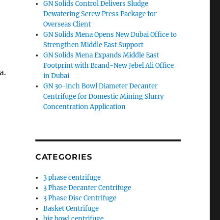
GN Solids Control Delivers Sludge
Dewatering Screw Press Package for
Overseas Client
GN Solids Mena Opens New Dubai Office to
Strengthen Middle East Support
GN Solids Mena Expands Middle East
Footprint with Brand-New Jebel Ali Office
а.
in Dubai
GN 30-inch Bowl Diameter Decanter
Centrifuge for Domestic Mining Slurry
Concentration Application
CATEGORIES
3 phase centrifuge
3 Phase Decanter Centrifuge
3 Phase Disc Centrifuge
Basket Centrifuge
big bowl centrifuge