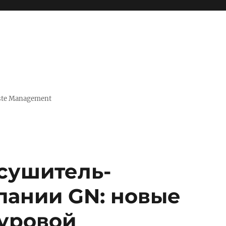
Waste Management
сушитель-
пании GN: новые
буровой