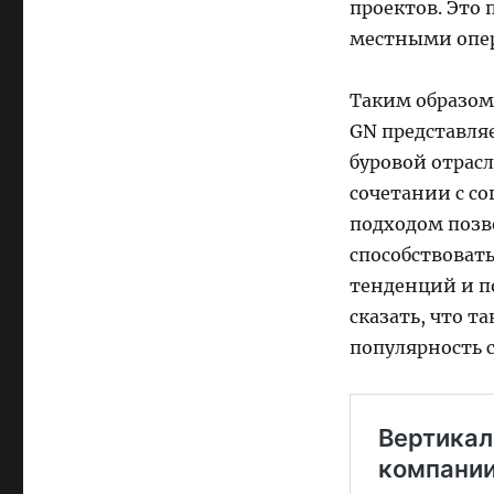
проектов. Это 
местными опер
Таким образом
GN представля
буровой отрас
сочетании с с
подходом позв
способствоват
тенденций и п
сказать, что т
популярность 