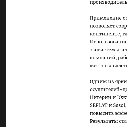
производитель
Применение ос
позволяет сокр
континенте, гд
Использование
экосистемы, а
компаний, раб
местных власт
Одним из ярк
осушителей-це
Нигерии и Южн
SEPLAT и Sasol
повысить эффе
Результаты ст