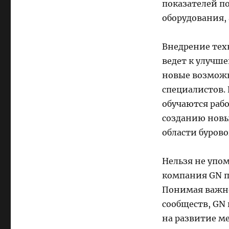
показателей по
оборудования,
Внедрение тех
ведет к улучш
новые возможн
специалистов.
обучаются раб
созданию новы
области бурово
Нельзя не упо
компания GN п
Понимая важно
сообществ, GN
на развитие м