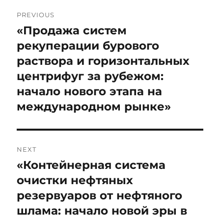
Post
PREVIOUS
navigation
«Продажа систем
Previous
post:
рекуперации бурового
раствора и горизонтальных
центрифуг за рубежом:
начало нового этапа на
международном рынке»
NEXT
«Контейнерная система
Next
post:
очистки нефтяных
резервуаров от нефтяного
шлама: начало новой эры в