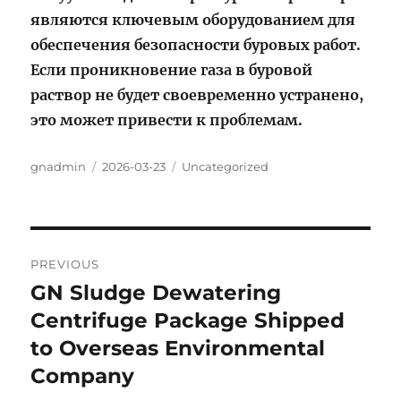
являются ключевым оборудованием для
обеспечения безопасности буровых работ.
Если проникновение газа в буровой
раствор не будет своевременно устранено,
это может привести к проблемам.
Author
Posted
Categories
gnadmin
2026-03-23
Uncategorized
on
Post
PREVIOUS
navigation
GN Sludge Dewatering
Previous
post:
Centrifuge Package Shipped
to Overseas Environmental
Company