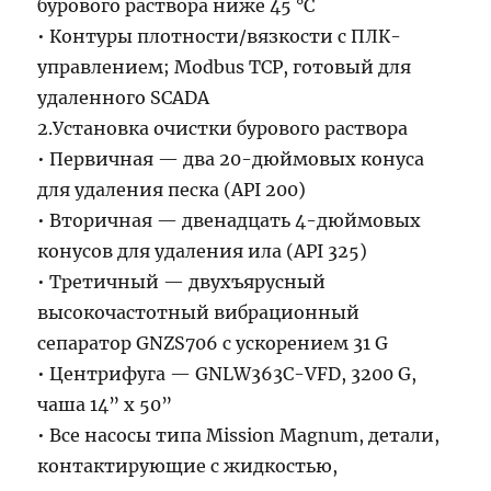
бурового раствора ниже 45 °C
• Контуры плотности/вязкости с ПЛК-
управлением; Modbus TCP, готовый для
удаленного SCADA
2.Установка очистки бурового раствора
• Первичная — два 20-дюймовых конуса
для удаления песка (API 200)
• Вторичная — двенадцать 4-дюймовых
конусов для удаления ила (API 325)
• Третичный — двухъярусный
высокочастотный вибрационный
сепаратор GNZS706 с ускорением 31 G
• Центрифуга — GNLW363C-VFD, 3200 G,
чаша 14” x 50”
• Все насосы типа Mission Magnum, детали,
контактирующие с жидкостью,