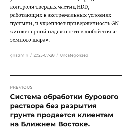
контроля твердых частиц HDD,
работающих в экстремальных условиях
пустыни, и укрепляет приверженность GN
«инженерной надежности в любой точке
земного шара».
Author
Posted
Categories
gnadmin
2025-07-28
Uncategorized
on
Post
PREVIOUS
navigation
Система обработки бурового
Previous
post:
раствора без разрытия
грунта продается клиентам
на Ближнем Востоке.