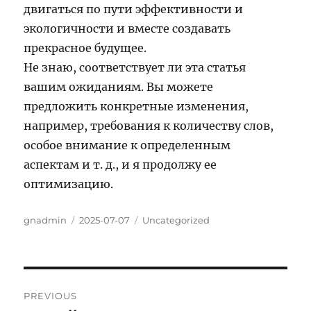
двигаться по пути эффективности и
экологичности и вместе создавать
прекрасное будущее.
Не знаю, соответствует ли эта статья
вашим ожиданиям. Вы можете
предложить конкретные изменения,
например, требования к количеству слов,
особое внимание к определенным
аспектам и т. д., и я продолжу ее
оптимизацию.
Author
Posted
Categories
gnadmin
2025-07-07
Uncategorized
on
Post
PREVIOUS