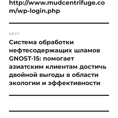
navigation
http://www.mudcentrifuge.co
Previous
post:
m/wp-login.php
NEXT
Система обработки
Next
post:
нефтесодержащих шламов
GNOST-15: помогает
азиатским клиентам достичь
двойной выгоды в области
экологии и эффективности